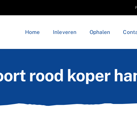
Home
Inleveren
Ophalen
Conta
ort rood koper h